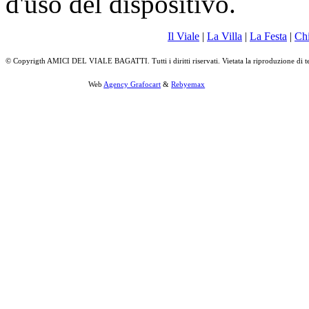
d'uso del dispositivo.
Il Viale
|
La Villa
|
La Festa
|
Ch
© Copyrigth AMICI DEL VIALE BAGATTI. Tutti i diritti riservati. Vietata la riproduzione di t
Web
Agency Grafocart
&
Rebyemax