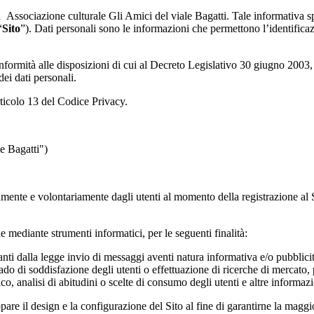
da Associazione culturale
Gli Amici del viale Bagatti.
Tale informativa sp
“
Sito
”). Dati personali sono le informazioni che permettono l’identifica
conformità alle disposizioni di cui al Decreto Legislativo 30 giugno 2003,
dei dati personali.
articolo 13 del Codice Privacy.
e Bagatti")
amente e volontariamente dagli utenti al momento della registrazione al S
he mediante strumenti informatici, per le seguenti finalità:
nti dalla legge
invio di messaggi aventi natura informativa e/o pubblicit
rado di soddisfazione degli utenti o effettuazione di ricerche di mercato,
ico, analisi di abitudini o scelte di consumo degli utenti e altre informaz
are il design e la configurazione del Sito al fine di garantirne la maggior