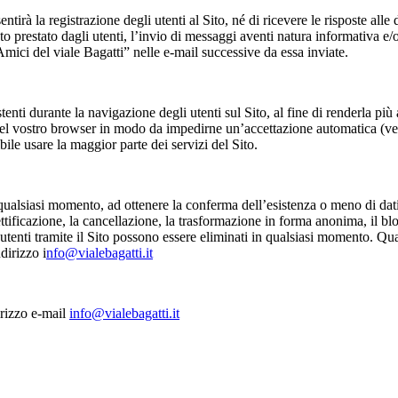
à la registrazione degli utenti al Sito, né di ricevere le risposte alle 
to prestato dagli utenti, l’invio di messaggi aventi natura informativa e
 Amici del viale Bagatti” nelle e-mail successive da essa inviate.
stenti durante la navigazione degli utenti sul Sito, al fine di renderla p
el vostro browser in modo da impedirne un’accettazione automatica (vedi 
le usare la maggior parte dei servizi del Sito.
n qualsiasi momento, ad ottenere la conferma dell’esistenza o meno di dati
ttificazione, la cancellazione, la trasformazione in forma anonima, il blocc
gli utenti tramite il Sito possono essere eliminati in qualsiasi momento. Qu
dirizzo i
nfo@vialebagatti.it
irizzo e-mail
info@vialebagatti.it