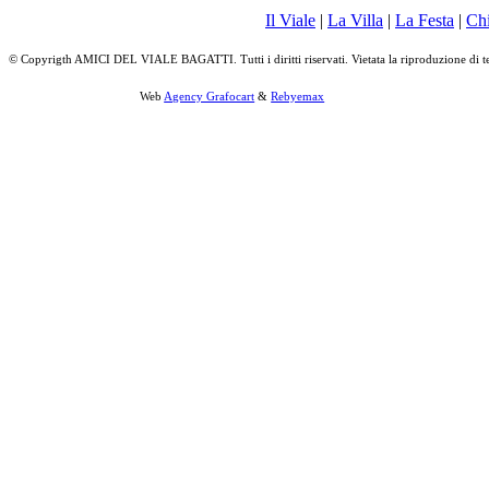
Il Viale
|
La Villa
|
La Festa
|
Ch
© Copyrigth AMICI DEL VIALE BAGATTI. Tutti i diritti riservati. Vietata la riproduzione di t
Web
Agency Grafocart
&
Rebyemax