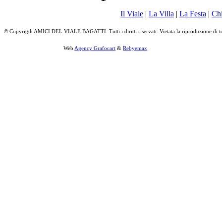
Il Viale
|
La Villa
|
La Festa
|
Ch
© Copyrigth AMICI DEL VIALE BAGATTI. Tutti i diritti riservati. Vietata la riproduzione di t
Web
Agency Grafocart
&
Rebyemax