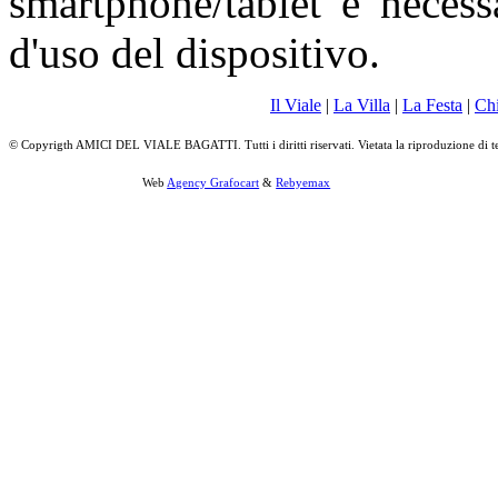
smartphone/tablet è necess
d'uso del dispositivo.
Il Viale
|
La Villa
|
La Festa
|
Ch
© Copyrigth AMICI DEL VIALE BAGATTI. Tutti i diritti riservati. Vietata la riproduzione di t
Web
Agency Grafocart
&
Rebyemax